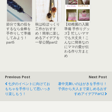
節分で鬼の役を
秋は松ぼっくり
【幼稚園の入園
するなら金棒を
工作がおすす
準備 手作りグッ
手作りして準備
め！簡単に楽し
ズ】忙しいママ
してみよう！
めるアイデアを
でも大丈夫！こ
part5
一挙公開part2
んなに簡単なの
にママの愛が伝
わる作り方まと
め
Previous Post
Next Post
七夕のイベントに向けてお
暑中見舞いのはがきを手作り！
もちゃを手作りして思いっき
子供から大人まで楽しめるおす
り楽しもう！
すめアイデアpart2