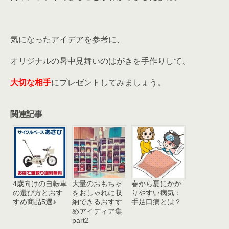
気になったアイデアを参考に、
オリジナルの暑中見舞いのはがきを手作りして、
大切な相手
にプレゼントしてみましょう。
関連記事
4歳向けの自転車
大量のおもちゃ
春から夏にかか
の選び方とおす
をおしゃれに収
りやすい病気：
すめ商品5選♪
納できるおすす
手足口病とは？
めアイディア集
part2