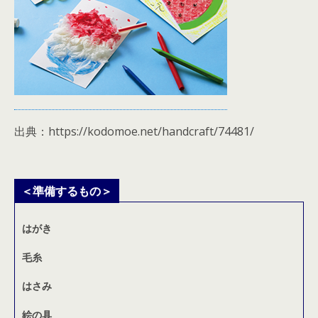
出典：https://kodomoe.net/handcraft/74481/
＜準備するもの＞
はがき
毛糸
はさみ
絵の具