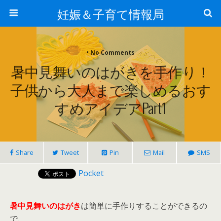
妊娠＆子育て情報局
• No Comments
暑中見舞いのはがきを手作り！
子供から大人まで楽しめるおす
すめアイデアpart1
Share
Tweet
Pin
Mail
SMS
Pocket
暑中見舞いのはがき
は簡単に手作りすることができるの
で、