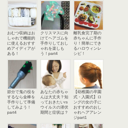
おむつ収納はお
クリスマスに向
離乳食完了期の
しゃれで機能的
けてヘアゴムを
赤ちゃんに手作
に使えるおすす
手作りしておし
り！簡単にでき
めアイディアが
ゃれを楽しも
るハロウィンレ
ある！
う！part4
シピ！
節分で鬼の役を
あなたの赤ちゃ
【幼稚園の卒園
するなら金棒を
んは大丈夫？知
式・入園式】ロ
手作りして準備
っておきたいrs
ングの女の子に
してみよう！
ウイルスの潜伏
おすすめのおし
part4
期間と症状は？
ゃれヘアアレン
ジpart1