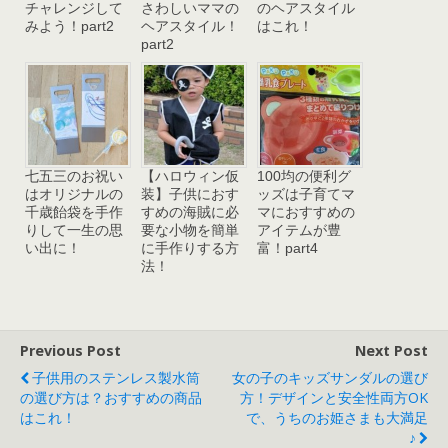
チャレンジして
さわしいママの
のヘアスタイル
みよう！part2
ヘアスタイル！
はこれ！
part2
七五三のお祝い
【ハロウィン仮
100均の便利グ
はオリジナルの
装】子供におす
ッズは子育てマ
千歳飴袋を手作
すめの海賊に必
マにおすすめの
りして一生の思
要な小物を簡単
アイテムが豊
い出に！
に手作りする方
富！part4
法！
Previous Post
Next Post
子供用のステンレス製水筒
女の子のキッズサンダルの選び
の選び方は？おすすめの商品
方！デザインと安全性両方OK
はこれ！
で、うちのお姫さまも大満足
♪