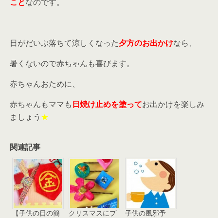
こと
なのです。
日がだいぶ落ちて涼しくなった
夕方のお出かけ
なら、
暑くないので赤ちゃんも喜びます。
赤ちゃんおために、
赤ちゃんもママも
日焼け止めを塗って
お出かけを楽しみ
ましょう
★
関連記事
【子供の日の簡
クリスマスにプ
子供の風邪予