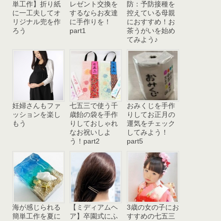
単工作】折り紙
レゼント交換を
防：予防接種を
に一工夫してオ
するならお友達
控えている母親
リジナル兜を作
に手作りを！
におすすめ！お
ろう
part1
茶うがいを始め
てみよう♪
妊婦さんもファ
七五三で使う千
おみくじを手作
ッションを楽し
歳飴の袋を手作
りしてお正月の
もう
りしておしゃれ
運気をチェック
なお祝いしよ
してみよう！
う！part2
part5
海が感じられる
【ミディアムヘ
3歳の女の子にお
簡単工作を夏に
ア】卒園式にふ
すすめの七五三