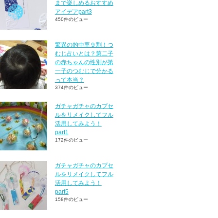
まで楽しめるおすすめ
アイデアpart3
450件のビュー
驚異の的中率９割！つ
むじ占いとは？第二子
の赤ちゃんの性別が第
一子のつむじで分かる
って本当？
374件のビュー
ガチャガチャのカプセ
ルをリメイクしてフル
活用してみよう！
part1
172件のビュー
ガチャガチャのカプセ
ルをリメイクしてフル
活用してみよう！
part5
158件のビュー