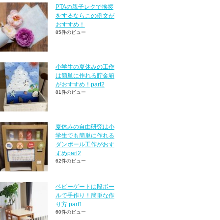
PTAの親子レクで挨拶
をするならこの例文が
おすすめ！
85件のビュー
小学生の夏休みの工作
は簡単に作れる貯金箱
がおすすめ！part2
81件のビュー
夏休みの自由研究は小
学生でも簡単に作れる
ダンボール工作がおす
すめpart2
62件のビュー
ベビーゲートは段ボー
ルで手作り！簡単な作
り方 part1
60件のビュー