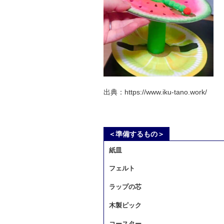
出典：https://www.iku-tano.work/
＜準備するもの＞
紙皿
フェルト
ラップの芯
木製ピック