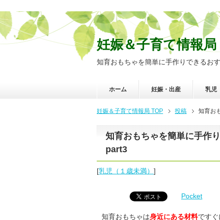
妊娠＆子育て情報局
知育おもちゃを簡単に手作りできるおすす
ホーム
妊娠・出産
乳児
妊娠＆子育て情報局 TOP
投稿
知育お
知育おもちゃを簡単に手作
part3
[
乳児（１歳未満）
]
Pocket
知育おもちゃは
身近にある材料
ですぐ