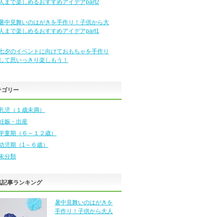
人まで楽しめるおすすめアイデアpart2
暑中見舞いのはがきを手作り！子供から大
人まで楽しめるおすすめアイデアpart1
七夕のイベントに向けておもちゃを手作り
して思いっきり楽しもう！
テゴリー
乳児（１歳未満）
妊娠・出産
学童期（６～１２歳）
幼児期（1～６歳）
未分類
気記事ランキング
暑中見舞いのはがきを
手作り！子供から大人