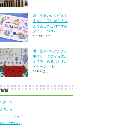
暑中見舞いのはがきを
手作り！子供から大人
まで楽しめるおすすめ
アイデアpart5
52件のビュー
暑中見舞いのはがきを
手作り！子供から大人
まで楽しめるおすすめ
アイデアpart4
51件のビュー
タ情報
ログイン
投稿フィード
コメントフィード
WordPress.org