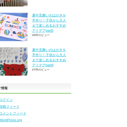
暑中見舞いのはがきを
手作り！子供から大人
まで楽しめるおすすめ
アイデアpart5
49件のビュー
暑中見舞いのはがきを
手作り！子供から大人
まで楽しめるおすすめ
アイデアpart4
47件のビュー
タ情報
ログイン
投稿フィード
コメントフィード
WordPress.org