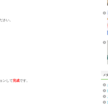
ださい。
メ
ョンして
完成
です。