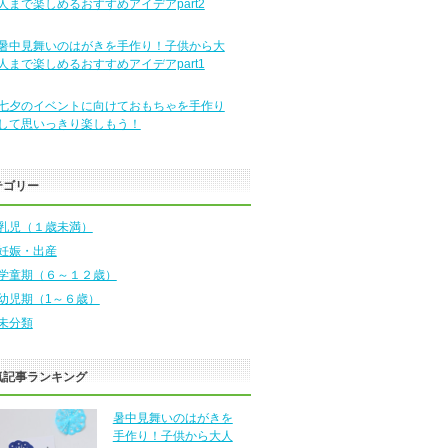
人まで楽しめるおすすめアイデアpart2
暑中見舞いのはがきを手作り！子供から大
人まで楽しめるおすすめアイデアpart1
七夕のイベントに向けておもちゃを手作り
して思いっきり楽しもう！
テゴリー
乳児（１歳未満）
妊娠・出産
学童期（６～１２歳）
幼児期（1～６歳）
未分類
気記事ランキング
暑中見舞いのはがきを
手作り！子供から大人