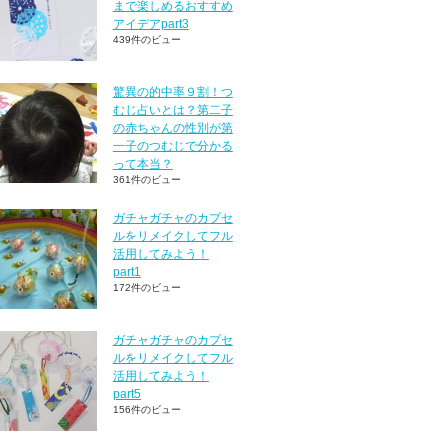
まで楽しめるおすすめ
アイデアpart3
439件のビュー
驚異の的中率９割！つ
むじ占いとは？第二子
の赤ちゃんの性別が第
一子のつむじで分かる
って本当？
361件のビュー
ガチャガチャのカプセ
ルをリメイクしてフル
活用してみよう！
part1
172件のビュー
ガチャガチャのカプセ
ルをリメイクしてフル
活用してみよう！
part5
156件のビュー