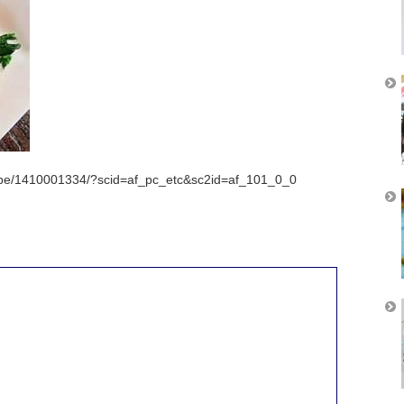
cipe/1410001334/?scid=af_pc_etc&sc2id=af_101_0_0