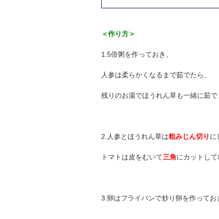
＜作り方＞
1.5倍粥を作っておき、
人参は柔らかくなるまで茹でたら、
残りのお湯でほうれん草も一緒に茹で
2.人参とほうれん草は
粗みじん切り
に
トマトは皮をむいて
三角
にカットして
3.卵はフライパンで炒り卵を作ってお