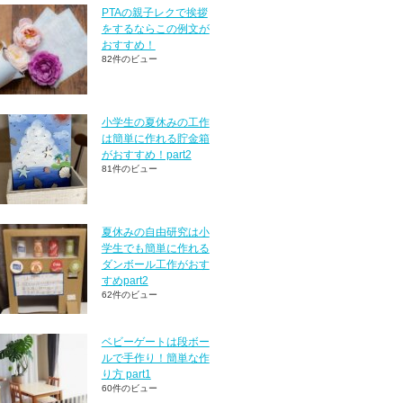
PTAの親子レクで挨拶
をするならこの例文が
おすすめ！
82件のビュー
小学生の夏休みの工作
は簡単に作れる貯金箱
がおすすめ！part2
81件のビュー
夏休みの自由研究は小
学生でも簡単に作れる
ダンボール工作がおす
すめpart2
62件のビュー
ベビーゲートは段ボー
ルで手作り！簡単な作
り方 part1
60件のビュー