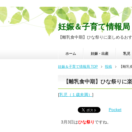
妊娠＆子育て情報局
【離乳食中期】ひな祭りに楽しめるお
ホーム
妊娠・出産
乳児
妊娠＆子育て情報局 TOP
投稿
【離乳
【離乳食中期】ひな祭りに
[
乳児（１歳未満）
]
Pocket
3月3日は
ひな祭り
ですね。