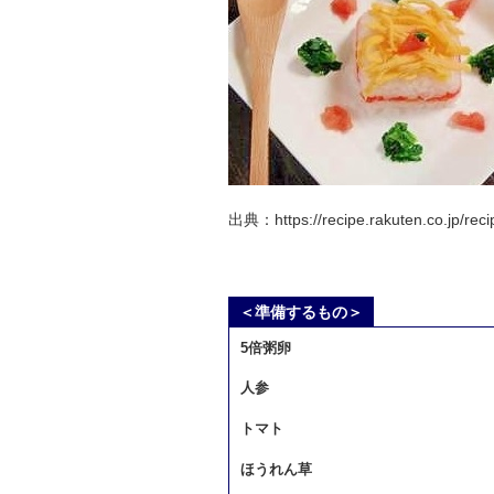
出典：https://recipe.rakuten.co.jp/re
＜準備するもの＞
5倍粥
卵
人参
トマト
ほうれん草