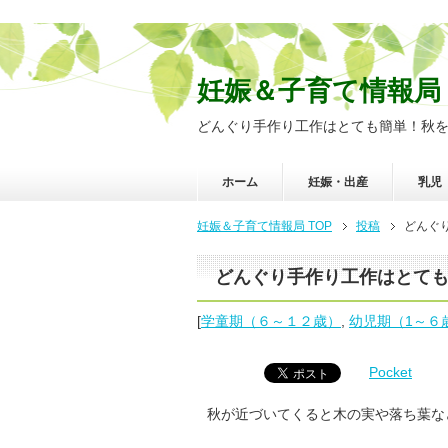
妊娠＆子育て情報局
どんぐり手作り工作はとても簡単！秋を身
ホーム
妊娠・出産
乳児
妊娠＆子育て情報局 TOP
投稿
どんぐり
どんぐり手作り工作はとても簡
[
学童期（６～１２歳）
,
幼児期（1～６
Pocket
秋が近づいてくると木の実や落ち葉な