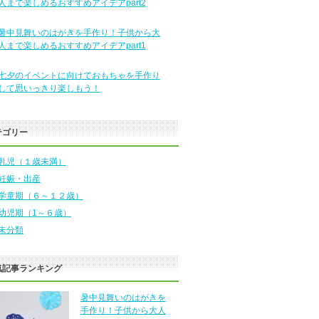
人まで楽しめるおすすめアイデアpart2
暑中見舞いのはがきを手作り！子供から大
人まで楽しめるおすすめアイデアpart1
七夕のイベントに向けておもちゃを手作り
して思いっきり楽しもう！
テゴリー
乳児（１歳未満）
妊娠・出産
学童期（６～１２歳）
幼児期（1～６歳）
未分類
気記事ランキング
暑中見舞いのはがきを
手作り！子供から大人