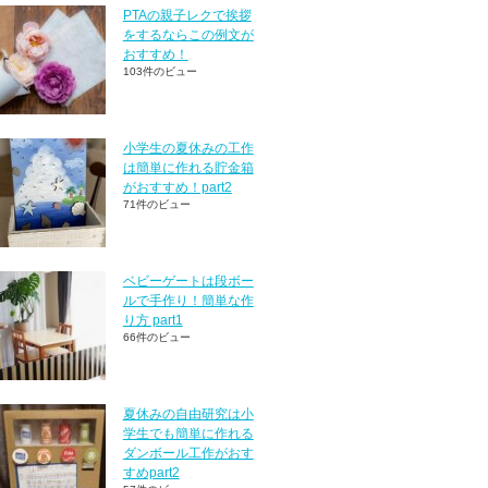
PTAの親子レクで挨拶
をするならこの例文が
おすすめ！
103件のビュー
小学生の夏休みの工作
は簡単に作れる貯金箱
がおすすめ！part2
71件のビュー
ベビーゲートは段ボー
ルで手作り！簡単な作
り方 part1
66件のビュー
夏休みの自由研究は小
学生でも簡単に作れる
ダンボール工作がおす
すめpart2