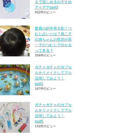
まで楽しめるおすすめ
アイデアpart3
452件のビュー
驚異の的中率９割！つ
むじ占いとは？第二子
の赤ちゃんの性別が第
一子のつむじで分かる
って本当？
358件のビュー
ガチャガチャのカプセ
ルをリメイクしてフル
活用してみよう！
part1
167件のビュー
ガチャガチャのカプセ
ルをリメイクしてフル
活用してみよう！
part5
152件のビュー