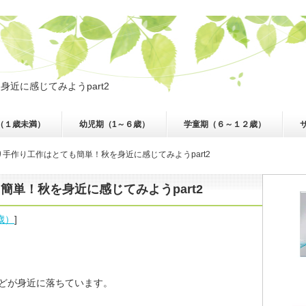
近に感じてみようpart2
（１歳未満）
幼児期（1～６歳）
学童期（６～１２歳）
手作り工作はとても簡単！秋を身近に感じてみようpart2
単！秋を身近に感じてみようpart2
歳）
]
どが身近に落ちています。