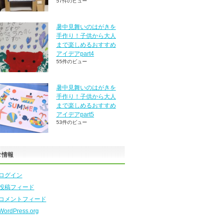
57件のビュー
暑中見舞いのはがきを
手作り！子供から大人
まで楽しめるおすすめ
アイデアpart4
55件のビュー
暑中見舞いのはがきを
手作り！子供から大人
まで楽しめるおすすめ
アイデアpart5
53件のビュー
タ情報
ログイン
投稿フィード
コメントフィード
WordPress.org