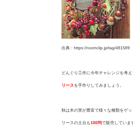
出典：https://roomclip.jp/tag/481589
どんぐり工作に今年チャレンジを考え
リース
を手作りしてみましょう。
秋は木の実が豊富で様々な種類をゲッ
リースの土台も
100均
で販売していま