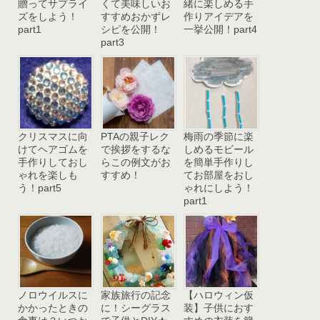
贈ってサプライ
くて美味しいお
緒に楽しめる手
ズをしよう！
すすめおかずレ
作りアイデアを
part1
シピを公開！
一挙公開！part4
part3
クリスマスに向
PTAの親子レク
梅雨の季節に楽
けてヘアゴムを
で挨拶をするな
しめるモビール
手作りしておし
らこの例文がお
を簡単手作りし
ゃれを楽しも
すすめ！
てお部屋をおし
う！part5
ゃれにしよう！
part1
ノロウイルスに
家族旅行の記念
【ハロウィン仮
かかったときの
に！シーグラス
装】子供におす