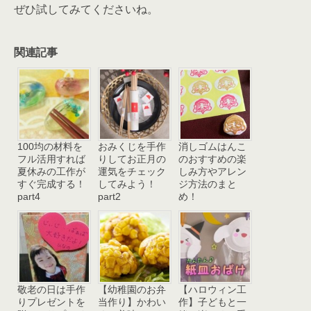
ぜひ試してみてくださいね。
関連記事
100均の材料を
おみくじを手作
消しゴムはんこ
フル活用すれば
りしてお正月の
のおすすめの楽
夏休みの工作が
運気をチェック
しみ方やアレン
すぐ完成する！
してみよう！
ジ方法のまと
part4
part2
め！
敬老の日は手作
【幼稚園のお弁
【ハロウィン工
りプレゼントを
当作り】かわい
作】子どもと一