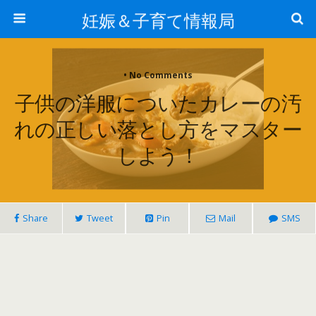
妊娠＆子育て情報局
• No Comments
子供の洋服についたカレーの汚
れの正しい落とし方をマスター
しよう！
Share
Tweet
Pin
Mail
SMS