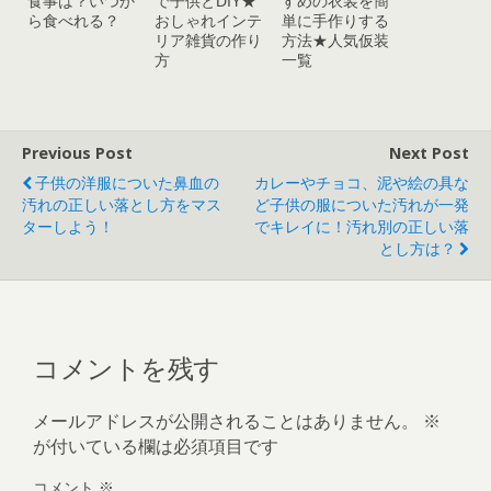
食事は？いつか
で子供とDIY★
すめの衣装を簡
ら食べれる？
おしゃれインテ
単に手作りする
リア雑貨の作り
方法★人気仮装
方
一覧
Previous Post
Next Post
子供の洋服についた鼻血の
カレーやチョコ、泥や絵の具な
汚れの正しい落とし方をマス
ど子供の服についた汚れが一発
ターしよう！
でキレイに！汚れ別の正しい落
とし方は？
コメントを残す
メールアドレスが公開されることはありません。
※
が付いている欄は必須項目です
コメント
※