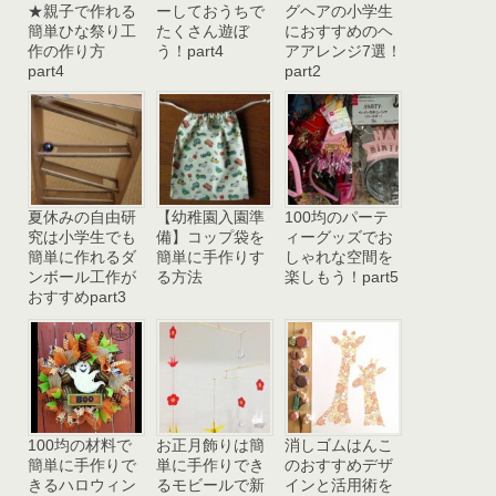
★親子で作れる
ーしておうちで
グヘアの小学生
簡単ひな祭り工
たくさん遊ぼ
におすすめのヘ
作の作り方
う！part4
アアレンジ7選！
part4
part2
夏休みの自由研
【幼稚園入園準
100均のパーテ
究は小学生でも
備】コップ袋を
ィーグッズでお
簡単に作れるダ
簡単に手作りす
しゃれな空間を
ンボール工作が
る方法
楽しもう！part5
おすすめpart3
100均の材料で
お正月飾りは簡
消しゴムはんこ
簡単に手作りで
単に手作りでき
のおすすめデザ
きるハロウィン
るモビールで新
インと活用術を