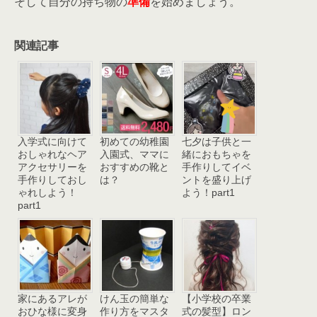
そして自分の持ち物の
準備
を始めましょう。
関連記事
入学式に向けて
初めての幼稚園
七夕は子供と一
おしゃれなヘア
入園式、ママに
緒におもちゃを
アクセサリーを
おすすめの靴と
手作りしてイベ
手作りしておし
は？
ントを盛り上げ
ゃれしよう！
よう！part1
part1
家にあるアレが
けん玉の簡単な
【小学校の卒業
おひな様に変身
作り方をマスタ
式の髪型】ロン