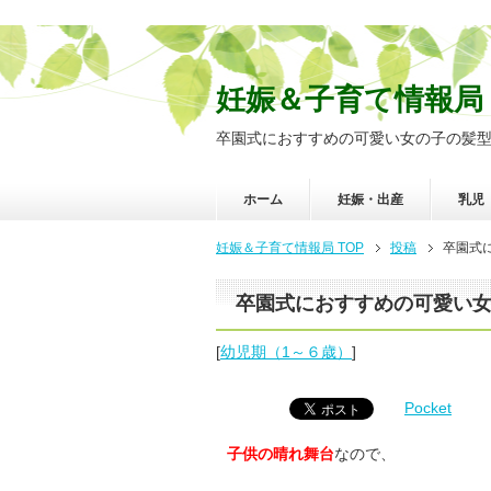
妊娠＆子育て情報局
卒園式におすすめの可愛い女の子の髪型を
ホーム
妊娠・出産
乳児
妊娠＆子育て情報局 TOP
投稿
卒園式
卒園式におすすめの可愛い女
[
幼児期（1～６歳）
]
Pocket
子供の晴れ舞台
なので、