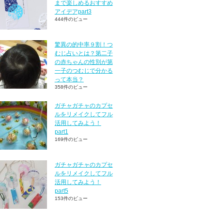
まで楽しめるおすすめ
アイデアpart3
444件のビュー
驚異の的中率９割！つ
むじ占いとは？第二子
の赤ちゃんの性別が第
一子のつむじで分かる
って本当？
358件のビュー
ガチャガチャのカプセ
ルをリメイクしてフル
活用してみよう！
part1
169件のビュー
ガチャガチャのカプセ
ルをリメイクしてフル
活用してみよう！
part5
153件のビュー