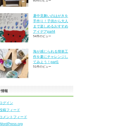
60件のビュー
暑中見舞いのはがきを
手作り！子供から大人
まで楽しめるおすすめ
アイデアpart4
54件のビュー
海が感じられる簡単工
作を夏にチャレンジし
てみよう！part1
51件のビュー
タ情報
ログイン
投稿フィード
コメントフィード
WordPress.org