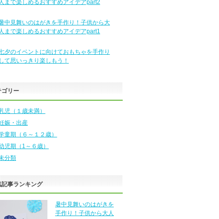
人まで楽しめるおすすめアイデアpart2
暑中見舞いのはがきを手作り！子供から大
人まで楽しめるおすすめアイデアpart1
七夕のイベントに向けておもちゃを手作り
して思いっきり楽しもう！
テゴリー
乳児（１歳未満）
妊娠・出産
学童期（６～１２歳）
幼児期（1～６歳）
未分類
気記事ランキング
暑中見舞いのはがきを
手作り！子供から大人