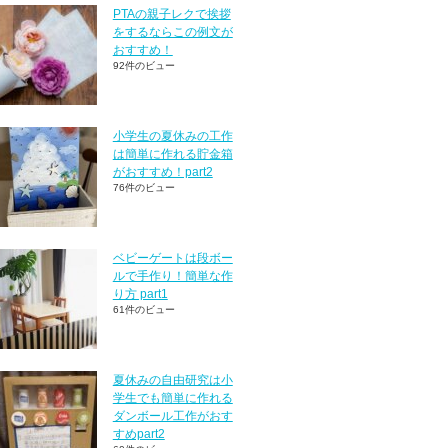
PTAの親子レクで挨拶
をするならこの例文が
おすすめ！
92件のビュー
小学生の夏休みの工作
は簡単に作れる貯金箱
がおすすめ！part2
76件のビュー
ベビーゲートは段ボー
ルで手作り！簡単な作
り方 part1
61件のビュー
夏休みの自由研究は小
学生でも簡単に作れる
ダンボール工作がおす
すめpart2