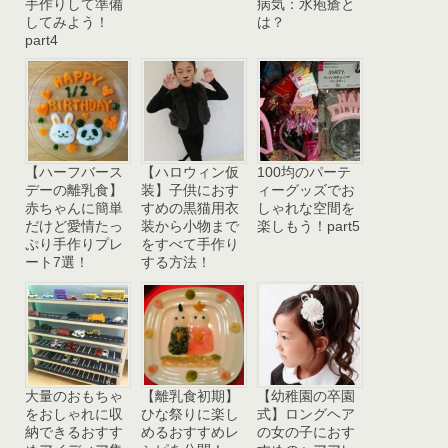
手作りして準備
病気：水疱瘡と
してみよう！
は？
part4
【ハーフバース
【ハロウィン仮
100均のパーテ
デーの離乳食】
装】子供におす
ィーグッズでお
赤ちゃんに簡単
すめの黒猫用衣
しゃれな空間を
だけど愛情たっ
装から小物まで
楽しもう！part5
ぷり手作りプレ
をすべて手作り
ート7選！
する方法！
大量のおもちゃ
【離乳食初期】
【幼稚園の卒園
をおしゃれに収
ひな祭りに楽し
式】ロングヘア
納できるおすす
めるおすすめレ
の女の子におす