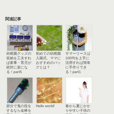
関連記事
幼稚園グッズの
初めての幼稚園
サマーリースは
収納を工夫すれ
入園式、ママに
100均を上手に
ば家事・育児が
おすすめのバッ
活用すれば簡単
絶対に楽にな
グとは？
に手作りでき
る！part5
る！part1
節分で鬼の役を
Hello world!
春から夏にかか
するなら金棒を
りやすい子供の