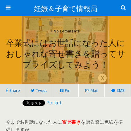
妊娠＆子育て情報局
• No Comments
卒業式にはお世話になった人に
おしゃれな寄せ書きを贈ってサ
プライズしてみよう！
Share
Tweet
Pin
Mail
SMS
Pocket
今までお世話になった人に
寄せ書き
を贈る際に色紙を準
備しますが、