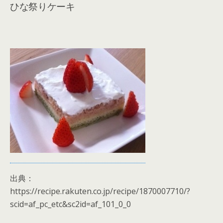
ひな祭りケーキ
出典：
https://recipe.rakuten.co.jp/recipe/1870007710/?
scid=af_pc_etc&sc2id=af_101_0_0