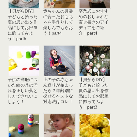
【貝がらDIY】
赤ちゃんの月齢
卒業式におすす
子どもと拾った
に合ったおもち
めのおしゃれな
夏の思い出を作
ゃを手作りして
寄せ書きのアイ
品にしてお部屋
楽しんでもらお
ディアをご紹
に飾ってみよ
う！part4
介！part4
う！part5
子供の洋服につ
上の子の赤ちゃ
【貝がらDIY】
いた絵の具の汚
ん返りが始まっ
子どもと拾った
れを正しい落と
たら？年齢別に
夏の思い出を作
し方できれいに
探せるベストな
品にしてお部屋
しよう！
対応法はコレ！
に飾ってみよ
う！part3