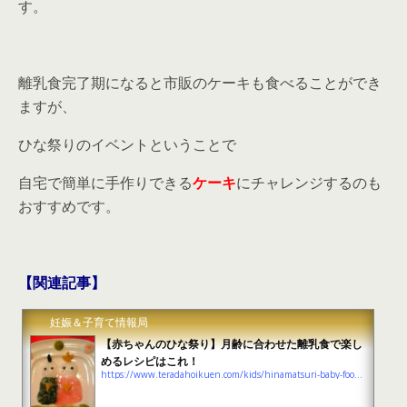
す。
離乳食完了期になると市販のケーキも食べることができ
ますが、
ひな祭りのイベントということで
自宅で簡単に手作りできる
ケーキ
にチャレンジするのも
おすすめです。
【関連記事】
妊娠＆子育て情報局
【赤ちゃんのひな祭り】月齢に合わせた離乳食で楽し
めるレシピはこれ！
https://www.teradahoikuen.com/kids/hinamatsuri-baby-food-summary