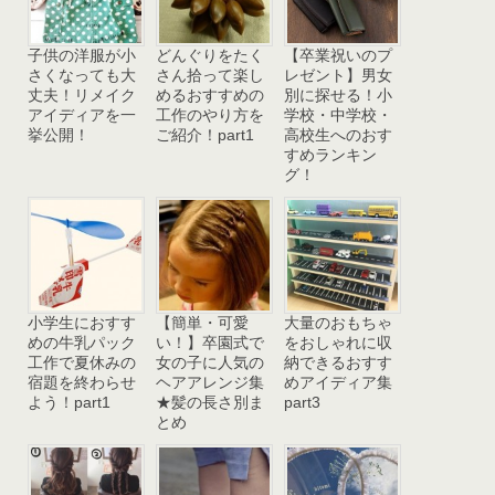
子供の洋服が小
どんぐりをたく
【卒業祝いのプ
さくなっても大
さん拾って楽し
レゼント】男女
丈夫！リメイク
めるおすすめの
別に探せる！小
アイディアを一
工作のやり方を
学校・中学校・
挙公開！
ご紹介！part1
高校生へのおす
すめランキン
グ！
小学生におすす
【簡単・可愛
大量のおもちゃ
めの牛乳パック
い！】卒園式で
をおしゃれに収
工作で夏休みの
女の子に人気の
納できるおすす
宿題を終わらせ
ヘアアレンジ集
めアイディア集
よう！part1
★髪の長さ別ま
part3
とめ