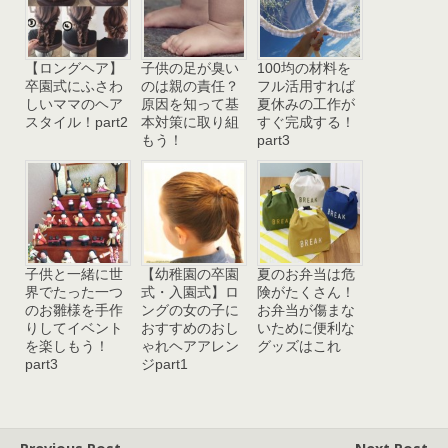
【ロングヘア】
子供の足が臭い
100均の材料を
卒園式にふさわ
のは親の責任？
フル活用すれば
しいママのヘア
原因を知って基
夏休みの工作が
スタイル！part2
本対策に取り組
すぐ完成する！
もう！
part3
子供と一緒に世
【幼稚園の卒園
夏のお弁当は危
界でたった一つ
式・入園式】ロ
険がたくさん！
のお雛様を手作
ングの女の子に
お弁当が傷まな
りしてイベント
おすすめのおし
いために便利な
を楽しもう！
ゃれヘアアレン
グッズはこれ
part3
ジpart1