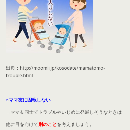
出典：http://moomii.jp/kosodate/mamatomo-
trouble.html
○ママ友に固執しない
→ママ友同士でトラブルやいじめに発展しそうなときは
他に目を向けて
別のこと
を考えましょう。