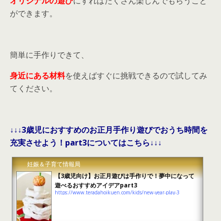
オリジナルの遊び
にすればたくさん楽しんでもらうこと
ができます。
簡単に手作りできて、
身近にある材料
を使えばすぐに挑戦できるので試してみ
てください。
↓↓↓3歳児におすすめのお正月手作り遊びでおうち時間を
充実させよう！part3についてはこちら↓↓↓
妊娠＆子育て情報局
【3歳児向け】お正月遊びは手作りで！夢中になって
遊べるおすすめアイデアpart3
https://www.teradahoikuen.com/kids/new-year-play-3