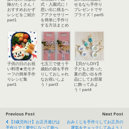
険がたくさん！
式・入園式に！
せるなら手作り
おすすめおかず
思い出に残るヘ
プレゼントでサ
レシピをご紹介
アアクセサリー
プライズ！part5
part1
を簡単に手作り
する方法まとめ
子供の日のお祝
七五三で使う千
【貝がらDIY】
い料理★兜モチ
歳飴の袋を手作
子どもと拾った
ーフの簡単手作
りしておしゃれ
夏の思い出を作
りレシピ集
なお祝いしよ
品にしてお部屋
part1
う！part3
に飾ってみよ
う！part4
Previous Post
Next Post
【3歳児向け】お正月遊びは
おみくじを手作りしてお正月の
手作りで！夢中になって遊べ
運気をチェックしてみよう！