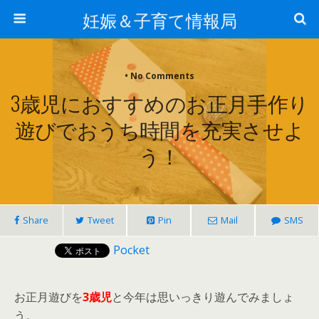
妊娠＆子育て情報局
• No Comments
3歳児におすすめのお正月手作り
遊びでおうち時間を充実させよ
う！
Share
Tweet
Pin
Mail
SMS
Pocket
お正月遊びを
3歳児
と今年は思いっきり遊んでみましょ
う。