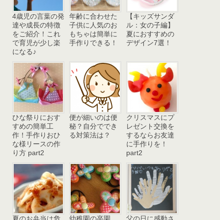
4歳児の言葉の発
年齢に合わせた
【キッズサンダ
達や成長の特徴
子供に人気のお
ル：女の子編】
をご紹介！これ
もちゃは簡単に
夏におすすめの
で育児が少し楽
手作りできる！
デザイン7選！
になる♪
ひな祭りにおす
便が細いのは便
クリスマスにプ
すめの簡単工
秘？自分ででき
レゼント交換を
作！手作りおひ
る対策法は？
するならお友達
な様リースの作
に手作りを！
り方 part2
part2
夏のお弁当は危
幼稚園の卒園
父の日に感動さ