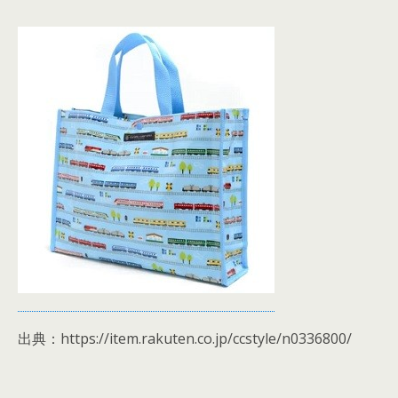
出典：https://item.rakuten.co.jp/ccstyle/n0336800/