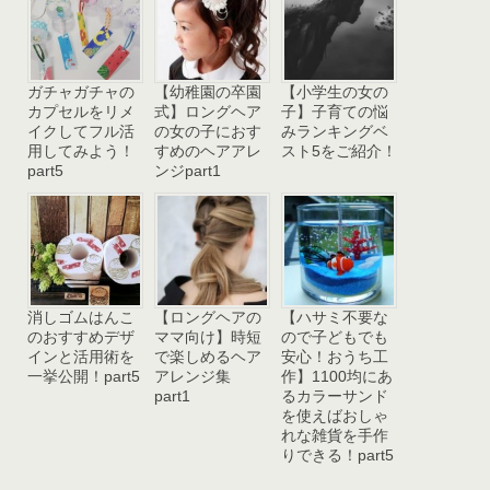
ガチャガチャの
【幼稚園の卒園
【小学生の女の
カプセルをリメ
式】ロングヘア
子】子育ての悩
イクしてフル活
の女の子におす
みランキングベ
用してみよう！
すめのヘアアレ
スト5をご紹介！
part5
ンジpart1
消しゴムはんこ
【ロングヘアの
【ハサミ不要な
のおすすめデザ
ママ向け】時短
ので子どもでも
インと活用術を
で楽しめるヘア
安心！おうち工
一挙公開！part5
アレンジ集
作】1100均にあ
part1
るカラーサンド
を使えばおしゃ
れな雑貨を手作
りできる！part5