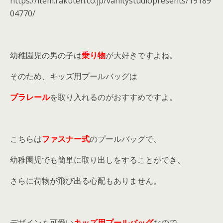
https://item.rakuten.co.jp/vanitystudiopresents/19189
04770/
幼稚園児の男の子は
乗り物
が大好きですよね。
そのため、キッズ用プールバッグは
プラレール
を取り入れるのがおすすめですよ。
こちらは
ファスナー式
のプールバッグで、
幼稚園児でも簡単に取り出しをすることができ、
さらに荷物が飛び出る心配もありません。
デザインも可愛い
キッズ用プールバッグ
なので、