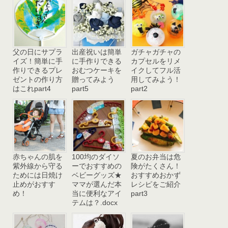
父の日にサプラ
出産祝いは簡単
ガチャガチャの
イズ！簡単に手
に手作りできる
カプセルをリメ
作りできるプレ
おむつケーキを
イクしてフル活
ゼントの作り方
贈ってみよう
用してみよう！
はこれpart4
part5
part2
赤ちゃんの肌を
100均のダイソ
夏のお弁当は危
紫外線から守る
ーでおすすめの
険がたくさん！
ためには日焼け
ベビーグッズ★
おすすめおかず
止めがおすす
ママが選んだ本
レシピをご紹介
め！
当に便利なアイ
part3
テムは？.docx