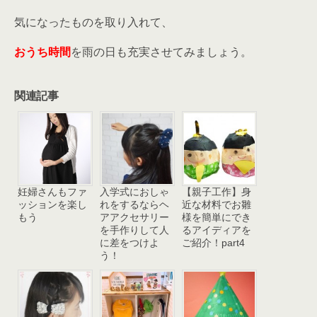
気になったものを取り入れて、
おうち時間
を雨の日も充実させてみましょう。
関連記事
妊婦さんもファ
入学式におしゃ
【親子工作】身
ッションを楽し
れをするならヘ
近な材料でお雛
もう
アアクセサリー
様を簡単にでき
を手作りして人
るアイディアを
に差をつけよ
ご紹介！part4
う！