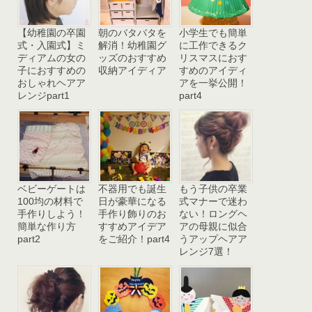
【幼稚園の卒園
朝のバタバタを
小学生でも簡単
式・入園式】ミ
解消！幼稚園グ
に工作できるク
ディアムの女の
ッズのおすすめ
リスマスにおす
子におすすめの
収納アイディア
すめのアイディ
おしゃれヘアア
アを一挙公開！
レンジpart1
part4
ベビーゲートは
不器用でも誕生
もう子供の卒業
100均の材料で
日が豪華になる
式マナーで迷わ
手作りしよう！
手作り飾りのお
ない！ロングヘ
簡単な作り方
すすめアイデア
アの母親に似合
part2
をご紹介！part4
うアップヘアア
レンジ7選！