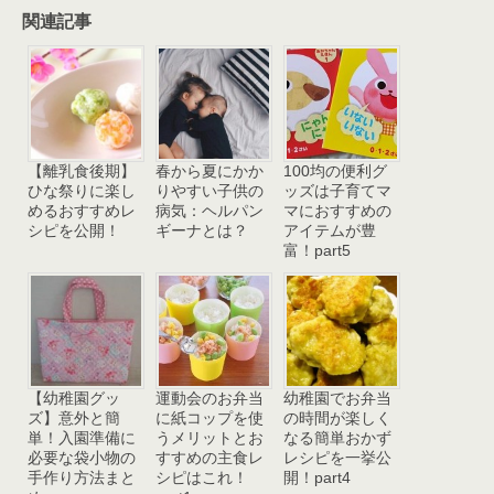
関連記事
【離乳食後期】
春から夏にかか
100均の便利グ
ひな祭りに楽し
りやすい子供の
ッズは子育てマ
めるおすすめレ
病気：ヘルパン
マにおすすめの
シピを公開！
ギーナとは？
アイテムが豊
富！part5
【幼稚園グッ
運動会のお弁当
幼稚園でお弁当
ズ】意外と簡
に紙コップを使
の時間が楽しく
単！入園準備に
うメリットとお
なる簡単おかず
必要な袋小物の
すすめの主食レ
レシピを一挙公
手作り方法まと
シピはこれ！
開！part4