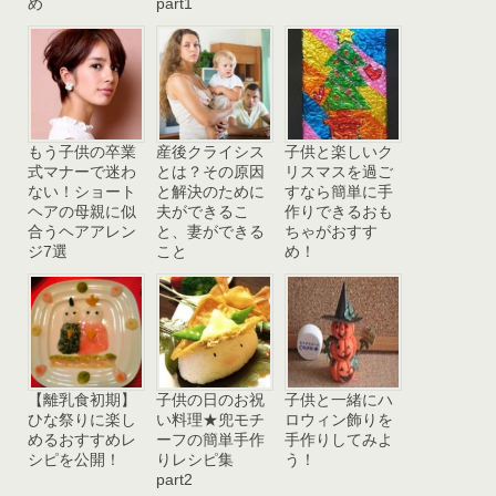
め
part1
もう子供の卒業
産後クライシス
子供と楽しいク
式マナーで迷わ
とは？その原因
リスマスを過ご
ない！ショート
と解決のために
すなら簡単に手
ヘアの母親に似
夫ができるこ
作りできるおも
合うヘアアレン
と、妻ができる
ちゃがおすす
ジ7選
こと
め！
【離乳食初期】
子供の日のお祝
子供と一緒にハ
ひな祭りに楽し
い料理★兜モチ
ロウィン飾りを
めるおすすめレ
ーフの簡単手作
手作りしてみよ
シピを公開！
りレシピ集
う！
part2