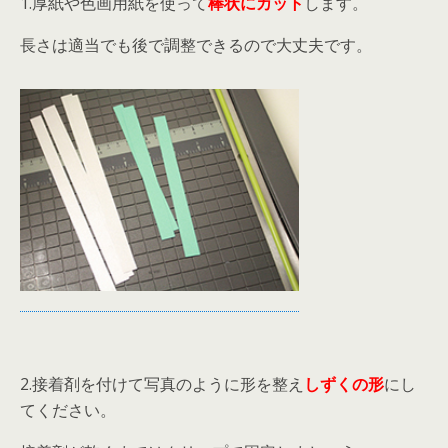
1.厚紙や色画用紙を使って
棒状にカット
します。
長さは適当でも後で調整できるので大丈夫です。
2.接着剤を付けて写真のように形を整え
しずくの形
にし
てください。