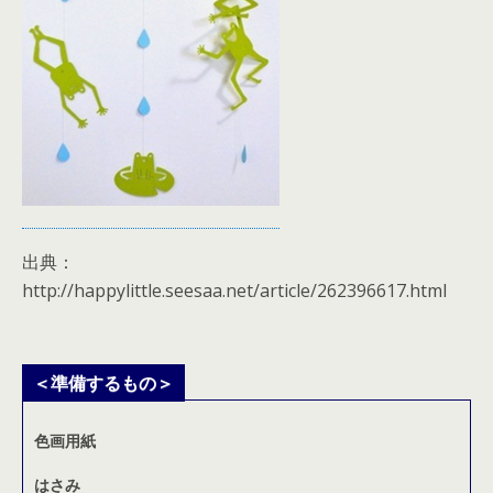
出典：
http://happylittle.seesaa.net/article/262396617.html
＜準備するもの＞
色画用紙
はさみ