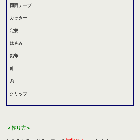
両面テープ
カッター
定規
はさみ
鉛筆
針
糸
クリップ
＜作り方＞