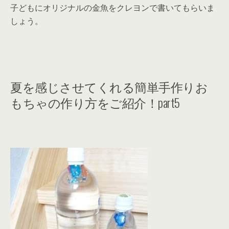
子どもにオリジナルの金魚をクレヨンで書いてもらいま
しょう。
夏を感じさせてくれる簡単手作りお
もちゃの作り方をご紹介！part5