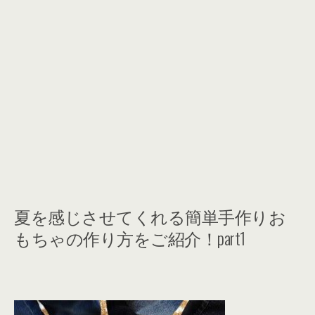
夏を感じさせてくれる簡単手作りお
もちゃの作り方をご紹介！part1