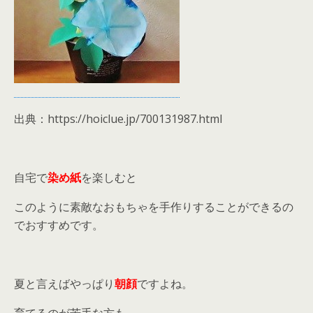
出典：https://hoiclue.jp/700131987.html
自宅で
染め紙
を楽しむと
このように素敵なおもちゃを手作りすることができるの
でおすすめです。
夏と言えばやっぱり
朝顔
ですよね。