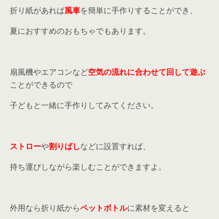
折り紙があれば
風車
を簡単に手作りすることができ、
夏におすすめのおもちゃでもあります。
扇風機やエアコンなど
空気の流れに合わせて回して遊ぶ
ことができるので
子どもと一緒に手作りしてみてください。
ストロー
や
割りばし
などに設置すれば、
持ち運びしながら楽しむことができますよ。
外用なら折り紙から
ペットボトル
に素材を変えると