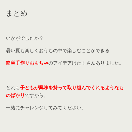
まとめ
いかがでしたか？
暑い夏も楽しくおうちの中で楽しむことができる
簡単手作りおもちゃ
のアイデアはたくさんありました。
どれも
子どもが興味を持って取り組んでくれるようなも
のばかり
ですから、
一緒にチャレンジしてみてください。