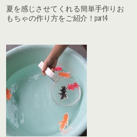
夏を感じさせてくれる簡単手作りお
もちゃの作り方をご紹介！part4