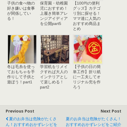
子供の食べ物の
保育園・幼稚園
【100均の便利
好き嫌いは食事
児におすすめ！
グッズ】カテゴ
が関係してい
上履き簡単アレ
リ別に探せる！
る！
ンジアイディア
ママ達に人気の
を公開part5
おすすめ商品ま
とめ
冬は毛糸を使っ
学習机をリメイ
【子供の日の簡
ておもちゃを手
クすれば大人の
単工作】折り紙
作りして子供と
インテリアとし
に一工夫してオ
遊ぼう！part1
て楽しめる！
リジナル兜を作
part2
ろう
Previous Post
Next Post
夏のお弁当は危険がたくさ
夏のお弁当は危険がたくさん！
ん！おすすめおかずレシピを
おすすめおかずレシピをご紹介