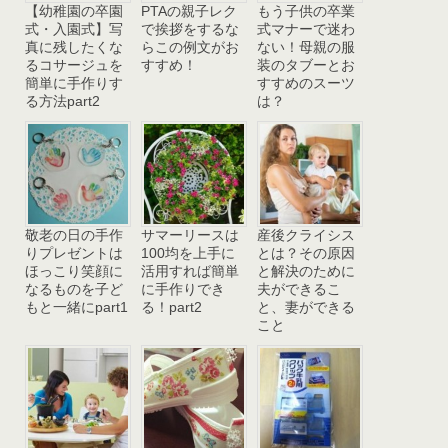
【幼稚園の卒園
PTAの親子レク
もう子供の卒業
式・入園式】写
で挨拶をするな
式マナーで迷わ
真に残したくな
らこの例文がお
ない！母親の服
るコサージュを
すすめ！
装のタブーとお
簡単に手作りす
すすめのスーツ
る方法part2
は？
敬老の日の手作
サマーリースは
産後クライシス
りプレゼントは
100均を上手に
とは？その原因
ほっこり笑顔に
活用すれば簡単
と解決のために
なるものを子ど
に手作りでき
夫ができるこ
もと一緒にpart1
る！part2
と、妻ができる
こと