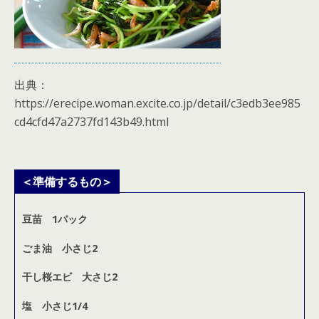
出典：
https://erecipe.woman.excite.co.jp/detail/c3edb3ee985
cd4cfd47a2737fd143b49.html
＜準備するもの＞
豆苗 1パック
ごま油 小さじ2
干し桜エビ 大さじ2
塩 小さじ1/4