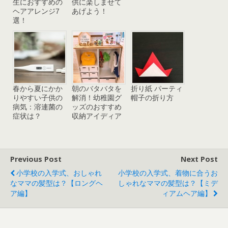
生におすすめの
供に楽しませて
ヘアアレンジ7
あげよう！
選！
春から夏にかか
朝のバタバタを
折り紙 パーティ
りやすい子供の
解消！幼稚園グ
帽子の折り方
病気：溶連菌の
ッズのおすすめ
症状は？
収納アイディア
Previous Post
Next Post
小学校の入学式、おしゃれ
小学校の入学式、着物に合うお
なママの髪型は？【ロングヘ
しゃれなママの髪型は？【ミデ
ア編】
ィアムヘア編】