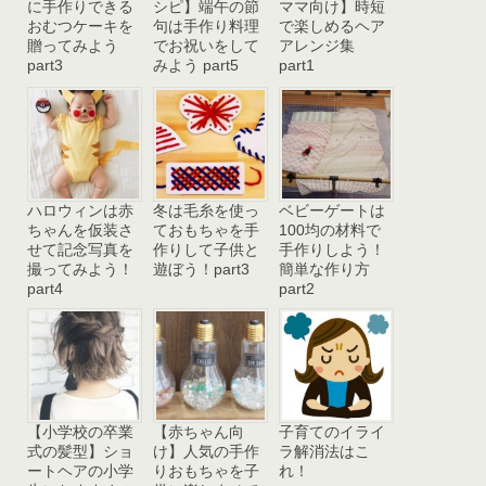
に手作りできる
シピ】端午の節
ママ向け】時短
おむつケーキを
句は手作り料理
で楽しめるヘア
贈ってみよう
でお祝いをして
アレンジ集
part3
みよう part5
part1
ハロウィンは赤
冬は毛糸を使っ
ベビーゲートは
ちゃんを仮装さ
ておもちゃを手
100均の材料で
せて記念写真を
作りして子供と
手作りしよう！
撮ってみよう！
遊ぼう！part3
簡単な作り方
part4
part2
【小学校の卒業
【赤ちゃん向
子育てのイライ
式の髪型】ショ
け】人気の手作
ラ解消法はこ
ートヘアの小学
りおもちゃを子
れ！