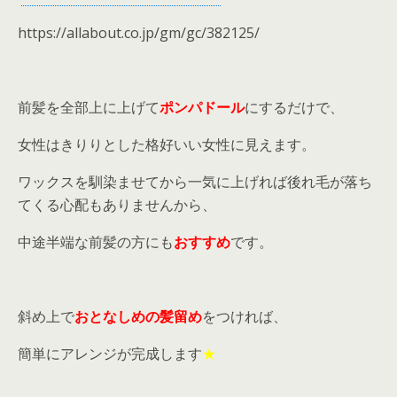
https://allabout.co.jp/gm/gc/382125/
前髪を全部上に上げて
ポンパドール
にするだけで、
女性はきりりとした格好いい女性に見えます。
ワックスを馴染ませてから一気に上げれば後れ毛が落ち
てくる心配もありませんから、
中途半端な前髪の方にも
おすすめ
です。
斜め上で
おとなしめの髪留め
をつければ、
簡単にアレンジが完成します
★