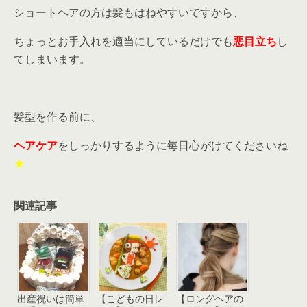
ショートヘアの方は髪もはねやすいですから、
ちょっとお手入れを適当にしているだけでも
悪目立ち
し
てしまいます。
髪型を作る前に、
ヘアケア
をしっかりするように毎日心がけてくださいね
★
関連記事
出産祝いは簡単
【こどもの日レ
【ロングヘアの