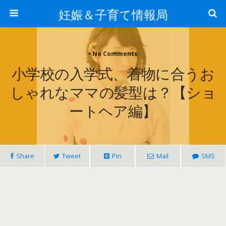
妊娠＆子育て情報局
• No Comments
小学校の入学式、着物に合うお
しゃれなママの髪型は？【ショ
ートヘア編】
Share
Tweet
Pin
Mail
SMS