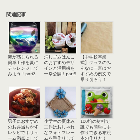
関連記事
海が感じられる
消しゴムはんこ
【中学校卒業
簡単工作を夏に
のおすすめデザ
式】クラスのみ
チャレンジして
インと活用術を
んなに一言はお
みよう！part3
一挙公開！part5
すすめの例文で
乗り切ろう！
男子におすすめ
小学生の夏休み
100均の材料で
のお弁当おかず
工作はおしゃれ
誰でも簡単に手
レシピでボリュ
なフォトフレー
作りできる布絵
ーム満点にして
ムを手作りして
本の作り方！