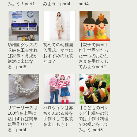
みよう！part1
みよう！part4
part4
幼稚園グッズの
初めての幼稚園
【親子で簡単工
収納を工夫すれ
入園式、ママに
作】世界でたっ
ば家事・育児が
おすすめの服装
た一つのおひな
絶対に楽にな
とは？
さまを手作りし
る！part5
てみようpart2
サマーリースは
ハロウィンは赤
【こどもの日レ
100均を上手に
ちゃんの衣装を
シピ】端午の節
活用すれば簡単
手作りして仮装
句は手作り料理
に手作りでき
を楽しもう！
でお祝いをして
る！part4
みよう part3