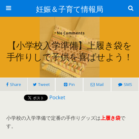
妊娠＆子育て情報局
• No Comments
【小学校入学準備】上履き袋を
手作りして子供を喜ばせよう！
Share
Tweet
Pin
Mail
SMS
Pocket
小学校の入学準備で定番の手作りグッズは
上履き袋
で
す。