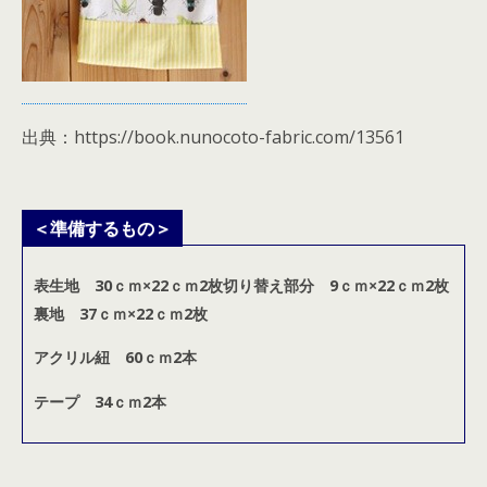
出典：https://book.nunocoto-fabric.com/13561
＜準備するもの＞
表生地 30ｃｍ×22ｃｍ2枚
切り替え部分 9ｃｍ×22ｃｍ2枚
裏地 37ｃｍ×22ｃｍ2枚
アクリル紐 60ｃｍ2本
テープ 34ｃｍ2本