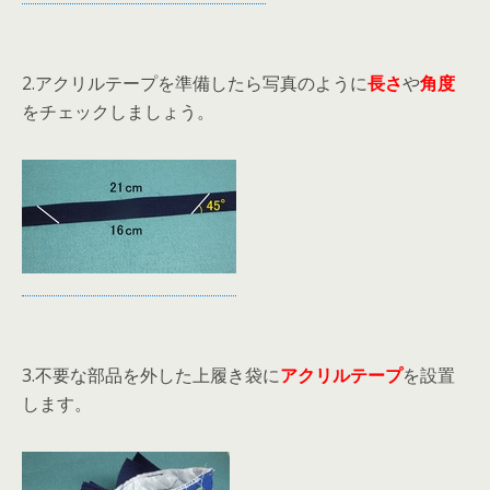
2.アクリルテープを準備したら写真のように
長さ
や
角度
をチェックしましょう。
3.不要な部品を外した上履き袋に
アクリルテープ
を設置
します。