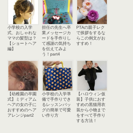
小学校の入学
担任の先生へ卒
PTAの親子レク
式、おしゃれな
業メッセージカ
で挨拶をするな
ママの髪型は？
ードを手作りし
らこの例文がお
【ショートヘア
て感謝の気持ち
すすめ！
編】
を伝えてみよ
う！part4
【幼稚園の卒園
小学校の入学準
【ハロウィン仮
式】ミディアム
備で手作りでき
装】子供におす
ヘアの女の子に
るレッスンバッ
すめの黒猫用衣
おすすめのヘア
グの簡単で可愛
装から小物まで
アレンジpart2
い作り方
をすべて手作り
する方法！