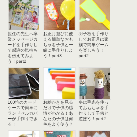
担任の先生へ卒
お正月遊びに使
羽子板を手作り
業メッセージカ
える簡単なおも
してお正月は家
ードを手作りし
ちゃを子供と一
族で簡単ゲーム
て感謝の気持ち
緒に手作りしよ
を楽しもう！
を伝えてみよ
う！part3
part2
う！part2
100均のカード
お絵かきを見る
冬は毛糸を使っ
ケースで簡単に
だけで子供の感
ておもちゃを手
ランドセルカバ
情がわかる！あ
作りして子供と
ーが手作りでき
なたの子供は何
遊ぼう！part2
る！
色をよく使う？