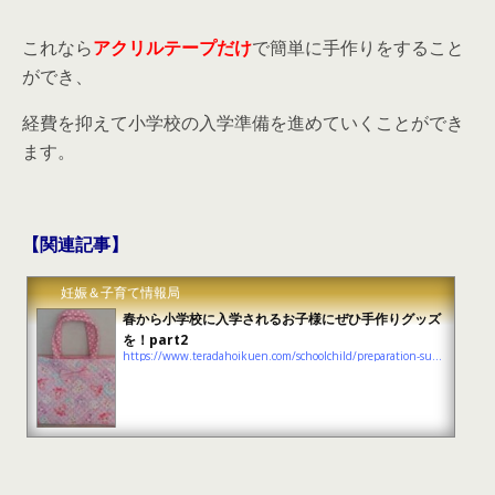
これなら
アクリルテープだけ
で簡単に手作りをすること
ができ、
経費を抑えて小学校の入学準備を進めていくことができ
ます。
【関連記事】
妊娠＆子育て情報局
春から小学校に入学されるお子様にぜひ手作りグッズ
を！part2
https://www.teradahoikuen.com/schoolchild/preparation-summary-2