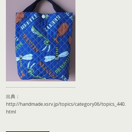
出典：
http://handmade.xsrv.jp/topics/category06/topics_440.
html