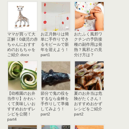
ママが買って大
お正月飾りは簡
おたふく風邪ワ
正解！0歳児の赤
単に手作りでき
クチンの予防接
ちゃんにおすす
るモビールで新
種の副作用は発
めのおもちゃを
年を迎えよう！
熱？風邪との見
ご紹介.docx
part1
分け方は？
【幼稚園のお弁
節分で鬼の役を
夏のお弁当は危
当作り】かわい
するなら金棒を
険がたくさん！
くて美味しいお
手作りして準備
おすすめおかず
すすめおかずレ
してみよう！
レシピをご紹介
シピを公開！
part2
part2
part4