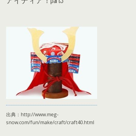
出典：http://www.meg-
snow.com/fun/make/craft/craft40.html