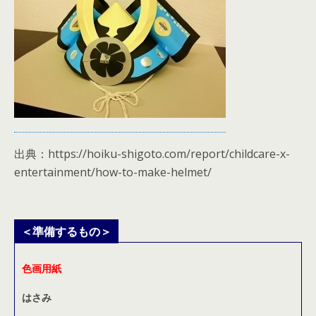
出典：https://hoiku-shigoto.com/report/childcare-x-
entertainment/how-to-make-helmet/
＜準備するもの＞
色画用紙
はさみ