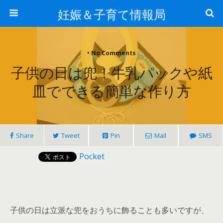
妊娠＆子育て情報局
• No Comments
子供の日は兜！牛乳パックや紙
皿でできる簡単な作り方
Share
Tweet
Pin
Mail
SMS
Pocket
子供の日は立派な兜をおうちに飾ることも多いですが、