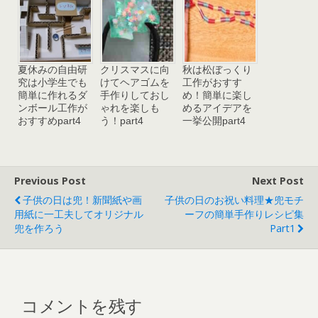
夏休みの自由研
クリスマスに向
秋は松ぼっくり
究は小学生でも
けてヘアゴムを
工作がおすす
簡単に作れるダ
手作りしておし
め！簡単に楽し
ンボール工作が
ゃれを楽しも
めるアイデアを
おすすめpart4
う！part4
一挙公開part4
Previous Post
Next Post
子供の日は兜！新聞紙や画
子供の日のお祝い料理★兜モチ
用紙に一工夫してオリジナル
ーフの簡単手作りレシピ集
兜を作ろう
Part1
コメントを残す