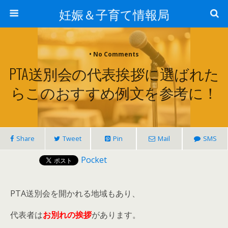
妊娠＆子育て情報局
• No Comments
PTA送別会の代表挨拶に選ばれた
らこのおすすめ例文を参考に！
Share
Tweet
Pin
Mail
SMS
Pocket
PTA送別会を開かれる地域もあり、
代表者は
お別れの挨拶
があります。