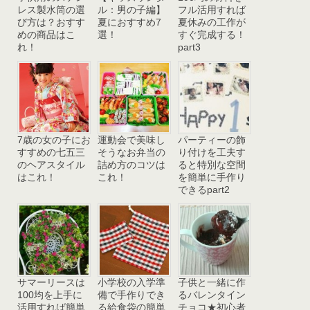
レス製水筒の選
ル：男の子編】
フル活用すれば
び方は？おすす
夏におすすめ7
夏休みの工作が
めの商品はこ
選！
すぐ完成する！
れ！
part3
7歳の女の子にお
運動会で美味し
パーティーの飾
すすめの七五三
そうなお弁当の
り付けを工夫す
のヘアスタイル
詰め方のコツは
ると特別な空間
はこれ！
これ！
を簡単に手作り
できるpart2
サマーリースは
小学校の入学準
子供と一緒に作
100均を上手に
備で手作りでき
るバレンタイン
活用すれば簡単
る給食袋の簡単
チョコ★初心者