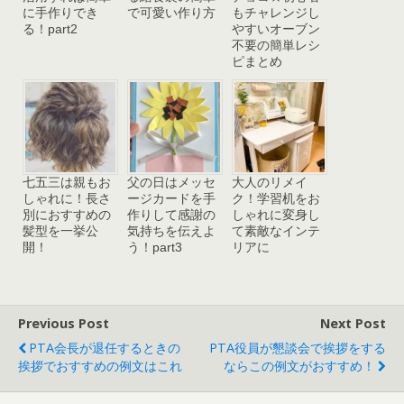
に手作りでき
で可愛い作り方
もチャレンジし
る！part2
やすいオーブン
不要の簡単レシ
ピまとめ
七五三は親もお
父の日はメッセ
大人のリメイ
しゃれに！長さ
ージカードを手
ク！学習机をお
別におすすめの
作りして感謝の
しゃれに変身し
髪型を一挙公
気持ちを伝えよ
て素敵なインテ
開！
う！part3
リアに
Previous Post
Next Post
PTA会長が退任するときの
PTA役員が懇談会で挨拶をする
挨拶でおすすめの例文はこれ
ならこの例文がおすすめ！