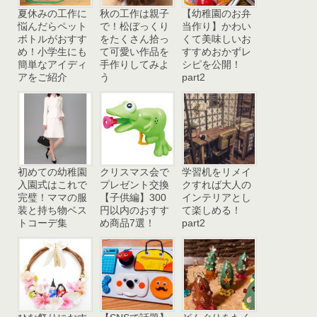
夏休みの工作に
秋の工作は親子
【幼稚園のお弁
悩んだらペット
で！松ぼっくり
当作り】かわい
ボトルがおすす
をたくさん拾っ
くて美味しいお
め！小学生にも
て可愛い作品を
すすめおかずレ
簡単なアイディ
手作りしてみよ
シピを公開！
アをご紹介
う
part2
初めての幼稚園
クリスマス会で
学習机をリメイ
入園式はこれで
プレゼント交換
クすれば大人の
完璧！ママの服
【子供編】300
インテリアとし
装と持ち物ベス
円以内のおすす
て楽しめる！
トコーデ集
め商品7選！
part2