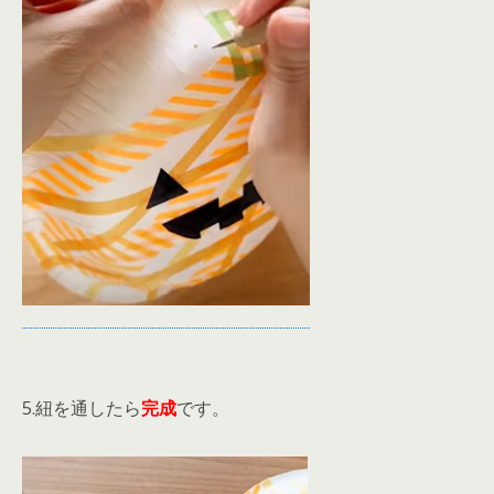
5.紐を通したら
完成
です。