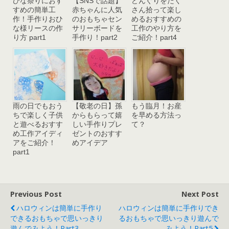
ひな祭りにおす
【SNSで話題】
どんぐりをたく
すめの簡単工
赤ちゃんに人気
さん拾って楽し
作！手作りおひ
のおもちゃセン
めるおすすめの
な様リースの作
サリーボードを
工作のやり方を
り方 part1
手作り！part2
ご紹介！part4
雨の日でもおう
【敬老の日】孫
もう臨月！お産
ちで楽しく子供
からもらって嬉
を早める方法っ
と遊べるおすす
しい手作りプレ
て？
め工作アイディ
ゼントのおすす
アをご紹介！
めアイデア
part1
Previous Post
Next Post
ハロウィンは簡単に手作り
ハロウィンは簡単に手作りでき
できるおもちゃで思いっきり
るおもちゃで思いっきり遊んで
遊んでみよう！part3
みよう！part5